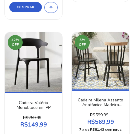
42
%
5
%
OFF
OFF
Cadeira Milena Assento
Cadeira Valéria
Anatômico Madeira
Monobloco em PP
Eucalipto
R$599,99
R$259,99
R$569,99
R$149,99
7
x de
R$81,43
sem juros