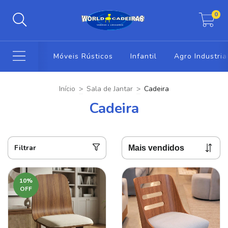
0
Móveis Rústicos
Infantil
Agro Industria
Início
>
Sala de Jantar
>
Cadeira
Cadeira
Filtrar
10
%
OFF