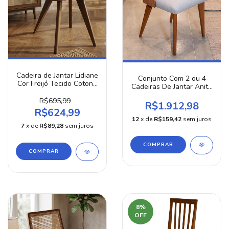
Cadeira de Jantar Lidiane
Conjunto Com 2 ou 4
Cor Freijó Tecido Cotone
Cadeiras De Jantar Anita
Bege
Freijó Tecido Piccolo
R$695,99
Cinza
R$1.912,98
R$624,99
12
x de
R$159,42
sem juros
7
x de
R$89,28
sem juros
COMPRAR
8
%
OFF