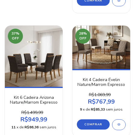
37
%
28
%
OFF
OFF
Kit 4 Cadeira Évelin
Nature/Marrom Expresso
R$1.069,99
Kit 6 Cadeira Arizona
R$767,99
Nature/Marrom Expresso
9
x de
R$85,33
sem juros
R$1.499,99
R$949,99
11
x de
R$86,36
sem juros