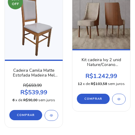
OFF
Kit cadeira Ivy 2 unid
Nature/Corano
Caramelo/Creme
Cadeira Camila Matte
R$1.242,99
Estofada Madeira Mel
Linho Areia
12
x de
R$103,58
sem juros
R$659,99
R$539,99
6
x de
R$90,00
sem juros