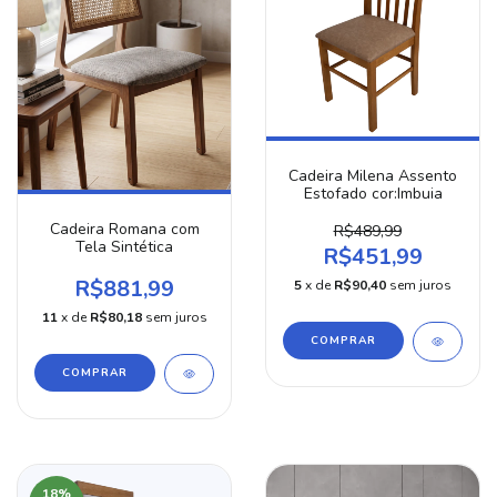
Cadeira Milena Assento
Estofado cor:Imbuia
Cadeira Romana com
R$489,99
Tela Sintética
R$451,99
R$881,99
5
x de
R$90,40
sem juros
11
x de
R$80,18
sem juros
18
%