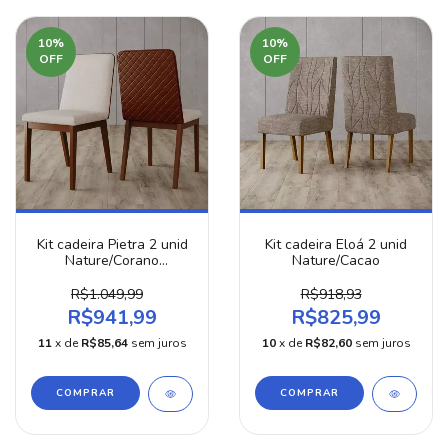
10
%
10
%
OFF
OFF
Kit cadeira Pietra 2 unid
Kit cadeira Eloá 2 unid
Nature/Corano
Nature/Cacao
Caramelo/Linho
R$1.049,99
R$918,93
R$941,99
R$825,99
11
x de
R$85,64
sem juros
10
x de
R$82,60
sem juros