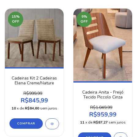
15
%
9
%
OFF
OFF
Cadeiras Kit 2 Cadeiras
Elena Creme/Nature
Cadeira Anita - Freijó
R$999,99
Tecido Piccolo Cinza
R$845,99
R$1.049,99
10
x de
R$84,60
sem juros
R$959,99
11
x de
R$87,27
sem juros
COMPRAR