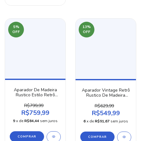
5
%
13
%
OFF
OFF
Aparador De Madeira
Aparador Vintage Retrô
Rustico Estilo Retrô
Rustico De Madeira
Vintage 150Cm
Maciça Cor Imbuia
100cm
R$799,99
R$629,99
R$759,99
R$549,99
9
x de
R$84,44
sem juros
6
x de
R$91,67
sem juros
COMPRAR
COMPRAR