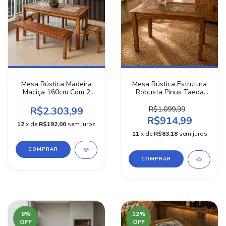
Mesa Rústica Madeira
Mesa Rústica Estrutura
Maciça 160cm Com 2
Robusta Pinus Taeda
Bancos 140cm + 2
120cm Sala Jantar
Banquetas Baixa
R$2.303,99
R$1.099,99
Cerâmica
R$914,99
12
x de
R$192,00
sem juros
11
x de
R$83,18
sem juros
COMPRAR
6
%
12
%
OFF
OFF