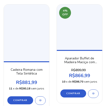
4
%
OFF
Aparador Buffet de
Madeira Maciça com
Gaveta – Estilo Retrô
Cadeira Romana com
Vintage
R$899,99
Tela Sintética
R$866,99
R$881,99
10
x de
R$86,70
sem juros
11
x de
R$80,18
sem juros
COMPRAR