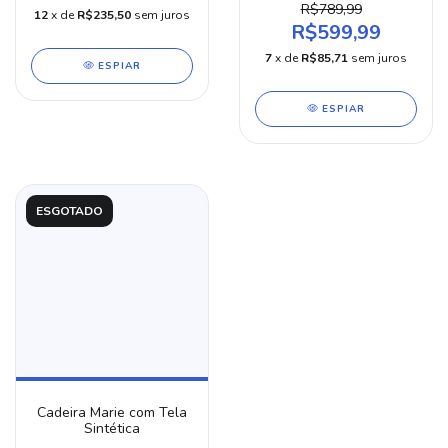
Branco Fosco
R$789,99
12
x de
R$235,50
sem juros
R$599,99
7
x de
R$85,71
sem juros
ESPIAR
ESPIAR
ESGOTADO
Cadeira Marie com Tela
Sintética