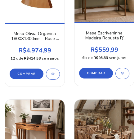
Mesa Escrivaninha
Mesa Olivia Organica
Madeira Robusta P/
1800X1300mm - Base e
Escritório Estudo Gamer
Tampo Laminado
Cinamomo - Nogueira
R$559,99
R$4.974,99
6
x de
R$93,33
sem juros
12
x de
R$414,58
sem juros
COMPRAR