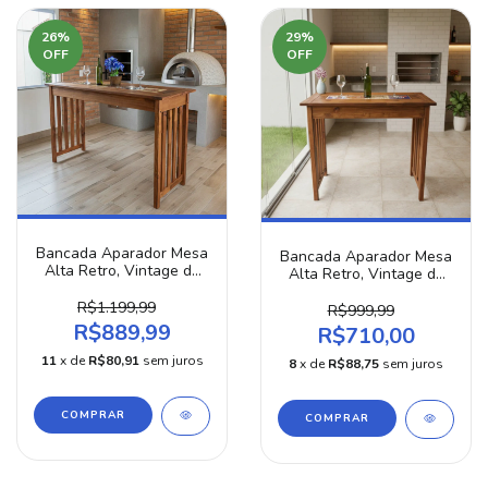
26
%
29
%
OFF
OFF
Bancada Aparador Mesa
Bancada Aparador Mesa
Alta Retro, Vintage de
Alta Retro, Vintage de
Madeira Resistente
Madeira Resistente
160cm
R$1.199,99
120cm
R$999,99
R$889,99
R$710,00
11
x de
R$80,91
sem juros
8
x de
R$88,75
sem juros
COMPRAR
COMPRAR