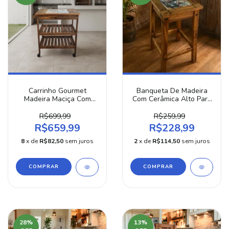
Carrinho Gourmet
Banqueta De Madeira
Madeira Maciça Com
Com Cerâmica Alto Para
Gaveta Rodinhas
Cozinha, Bar, Balcão,
Flexíveis Área Gourmet
Bancada àrea Gourmet
R$699,99
R$259,99
Churrasco Cantinho Do
R$659,99
R$228,99
Café Decoração Jardim
8
x de
R$82,50
sem juros
2
x de
R$114,50
sem juros
COMPRAR
COMPRAR
28
%
13
%