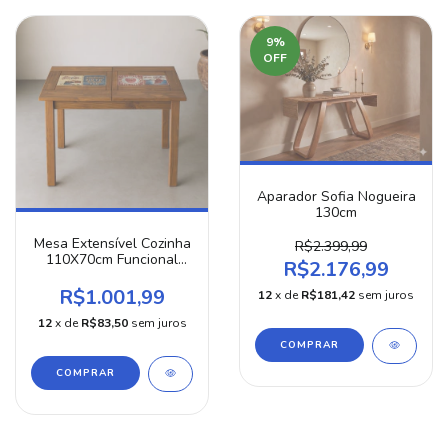
9
%
OFF
Aparador Sofia Nogueira
130cm
Mesa Extensível Cozinha
R$2.399,99
110X70cm Funcional
R$2.176,99
Madeira Maciça Pinus
Taeda
R$1.001,99
12
x de
R$181,42
sem juros
12
x de
R$83,50
sem juros
COMPRAR