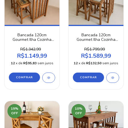
Bancada 120cm
Bancada 120cm
Gourmet Ilha Cozinha
Gourmet Ilha Cozinha
Mesa De Madeira Com 2
Mesa De Madeira Com 4
Banquetas
Banquetas
R$1.342,99
R$1.799,99
R$1.149,99
R$1.589,99
12
x de
R$95,83
sem juros
12
x de
R$132,50
sem juros
COMPRAR
COMPRAR
19
%
10
%
OFF
OFF