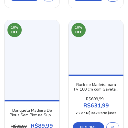
10
%
10
%
OFF
OFF
Rack de Madeira para
TV 100 cm com Gaveta –
Estilo Retrô Vintage
R$699,99
R$631,99
Banqueta Madeira De
7
x de
R$90,28
sem juros
Pinus Sem Pintura Super
Resistente
R$89,99
R$99,99
COMPRAR