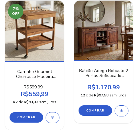
7
%
OFF
Balcão Adega Robusto 2
Carrinho Gourmet
Portas Sofisticado
Churrasco Madeira
Industrial Moderno
Indústrial Prateleira
R$1.170,99
Gaveta Rodas Portátil
R$599,99
Aparador Retrô Robusto
R$559,99
12
x de
R$97,58
sem juros
6
x de
R$93,33
sem juros
COMPRAR
COMPRAR