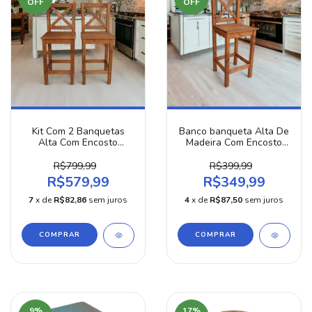
OFF
OFF
Kit Com 2 Banquetas
Banco banqueta Alta De
Alta Com Encosto
Madeira Com Encosto
Rústica Madeira Pinus
Super Resistente
R$799,99
R$399,99
R$579,99
R$349,99
7
x de
R$82,86
sem juros
4
x de
R$87,50
sem juros
COMPRAR
COMPRAR
9
%
17
%