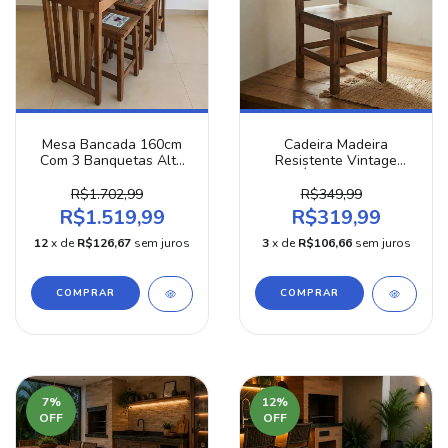
Mesa Bancada 160cm
Cadeira Madeira
Com 3 Banquetas Alta
Resistente Vintage
Estilo Gourmet Cozinha
Retrô Área Interna Sala
R$1.702,99
R$349,99
R$1.519,99
R$319,99
12
x de
R$126,67
sem juros
3
x de
R$106,66
sem juros
COMPRAR
COMPRAR
7
%
12
%
OFF
OFF