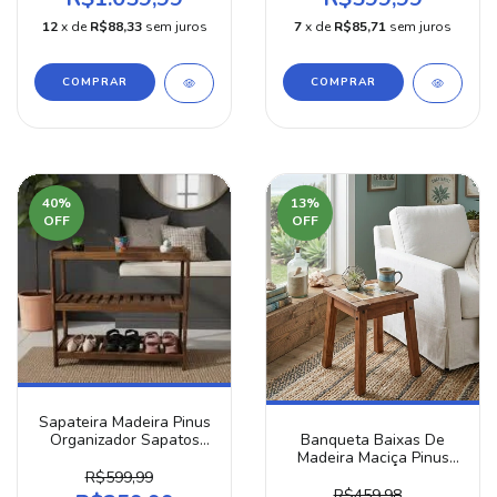
12
x de
R$88,33
sem juros
7
x de
R$85,71
sem juros
COMPRAR
40
%
13
%
OFF
OFF
Sapateira Madeira Pinus
Banqueta Baixas De
Organizador Sapatos
Madeira Maciça Pinus
Estilo Vintage com ou
Rústica Com Cerâmica
sem Gaveta
R$599,99
Vintage
R$459,98