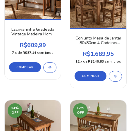
Escrivaninha Gradeada
Vintage Madeira Home
Conjunto Mesa de Jantar
Office C\ Gaveta
80x80cm 4 Cadeiras
R$609,99
Madeira Sala Cozinha
Moderna
R$1.689,95
7
x de
R$87,14
sem juros
12
x de
R$140,83
sem juros
COMPRAR
COMPRAR
14
%
12
%
OFF
OFF