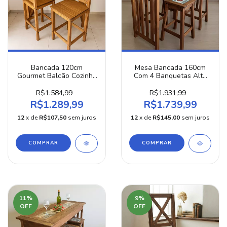
Bancada 120cm
Mesa Bancada 160cm
Gourmet Balcão Cozinha
Com 4 Banquetas Alta
Madeira + 2 Banquetas
Estilo Gourmet Cozinha
Encosto
R$1.584,99
R$1.931,99
R$1.289,99
R$1.739,99
12
x de
R$107,50
sem juros
12
x de
R$145,00
sem juros
COMPRAR
COMPRAR
11
%
9
%
OFF
OFF