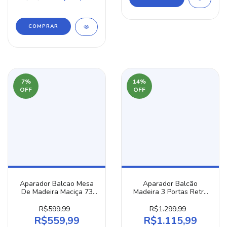
COMPRAR
7
%
14
%
OFF
OFF
Aparador Balcao Mesa
Aparador Balcão
De Madeira Maciça 73
Madeira 3 Portas Retrô
Cm Gourmet Café
Maciça Cozinha Imbuia
R$599,99
R$1.299,99
R$559,99
R$1.115,99