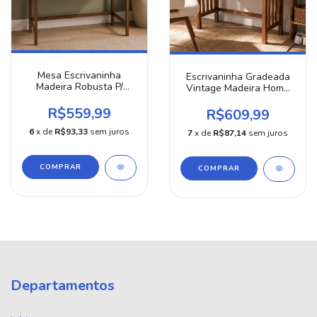
Mesa Escrivaninha
Escrivaninha Gradeada
Madeira Robusta P/
Vintage Madeira Home
Escritório Estudo Gamer
Office C\ Gaveta
R$559,99
R$609,99
6
x de
R$93,33
sem juros
7
x de
R$87,14
sem juros
COMPRAR
COMPRAR
Departamentos