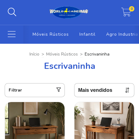
0
Móveis Rústicos
Infantil
Agro Industria
Início
>
Móveis Rústicos
>
Escrivaninha
Escrivaninha
Filtrar