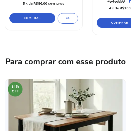
R$459,98
5
x de
R$86,00
sem juros
4
x de
R$100
COMPRAR
Para comprar com esse produto
14
%
OFF