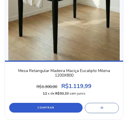
Mesa Retangular Madeira Maciça Eucalipto Milena
1200X800
R$1.119,99
R$1.300,00
12
x de
R$93,33
sem juros
COMPRAR