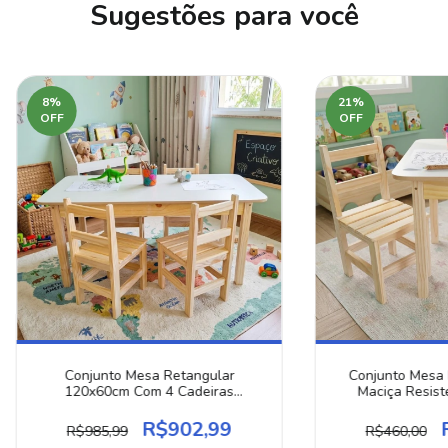
Sugestões para você
8
%
21
%
OFF
OFF
Conjunto Mesa Retangular
Conjunto Mesa I
120x60cm Com 4 Cadeiras
Maciça Resist
Resistentes Escolar Cor Natural
R$902,99
R$985,99
R$460,00