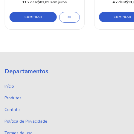
11
x de
R$82,09
sem juros
4
x de
R$91,
COMPRAR
COMPRAR
Departamentos
Início
Produtos
Contato
Política de Privacidade
Termos de uso