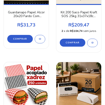
Guardanapo Papel Alcor
Kit 200 Saco Papel Kraft
20x20 Fardo Com
SOS 25kg 31x37x18cm
1000un 20x50un Para
Tamanho G Delivery
Restaurante Lanchonete
Reforçado Ideal Para
R$31,73
R$209,47
E Eventos Branco Alta
Combos Grandes Ifood
Absorção Atacado
Hamburgueria
2
x de
R$104,74
sem juros