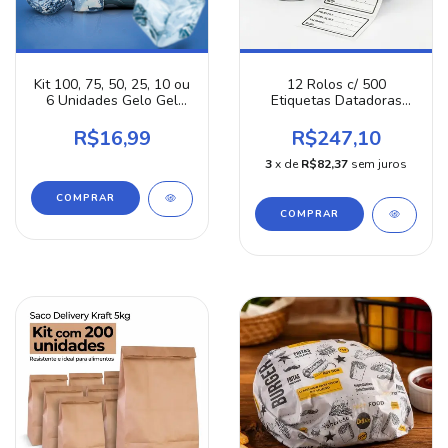
Kit 100, 75, 50, 25, 10 ou
12 Rolos c/ 500
6 Unidades Gelo Gel
Etiquetas Datadoras
Placa Artificial
4x6cm Para Identificação
Reutilizável Rígido 100ml
De Produtos E Data De
R$16,99
R$247,10
Azul
Vencimento Adesivo
Térmico De Alta
3
x de
R$82,37
sem juros
Qualidade
COMPRAR