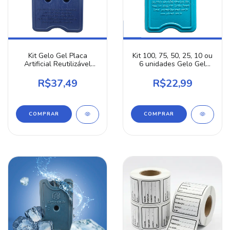
Kit Gelo Gel Placa
Kit 100, 75, 50, 25, 10 ou
Artificial Reutilizável
6 unidades Gelo Gel
Rígido 700ml Azul 24, 10
Placa Artificial
ou 6 Unidades
Reutilizável Rígido 200ml
R$37,49
R$22,99
Azul
COMPRAR
COMPRAR