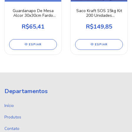
Guardanapo De Mesa
Saco Kraft SOS 15kg Kit
Alcor 30x30cm Fardo
200 Unidades
1000 Unidades 20
24x14x34cm M
Pacotes C/ 50un Papel
Embalagem Delivery
R$65,41
R$149,85
100% Celulose Grande
Papel Resistente Para
Alta Absorção Atacado
Marmita Restaurante
Combo
ESPIAR
ESPIAR
Departamentos
Início
Produtos
Contato