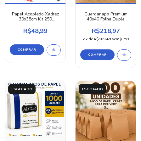
Papel Acoplado Xadrez
Guardanapo Premium
30x38cm Kit 250
40x40 Folha Dupla
Unidades Para Delivery
1000un Alta Absorção
De Hambúrguer Lanches
Ideal Buffet Festas
R$48,99
R$218,97
Salgados Térmico Anti-
Restaurante Eventos
gordura Estampa
Macio Luxo 20x50un
2
x de
R$109,49
sem juros
COMPRAR
ESGOTADO
ESGOTADO