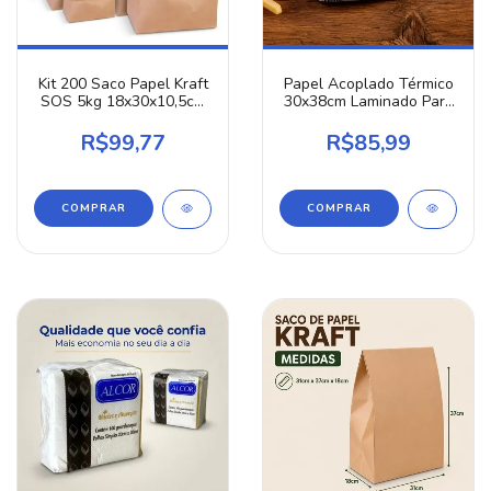
Kit 200 Saco Papel Kraft
Papel Acoplado Térmico
SOS 5kg 18x30x10,5cm
30x38cm Laminado Para
Tamanho P Delivery
Lanches Hambúrguer Kit
Hambúrguer Lanche
250 Unidades Conserva
R$99,77
R$85,99
Ifood Embalagem
Calor Anti Gordura
Reforçada Atacado
Hamburguer