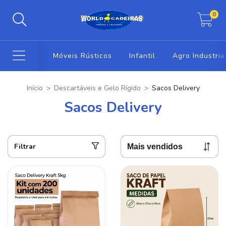
0
Móveis Rústicos
Infantil
Agro Industria
Início
>
Descartáveis e Gelo Rígido
>
Sacos Delivery
Sacos Delivery
Filtrar