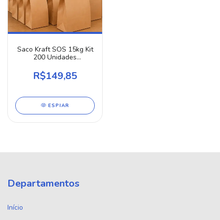
Saco Kraft SOS 15kg Kit
200 Unidades
24x14x34cm M
Embalagem Delivery
R$149,85
Papel Resistente Para
Marmita Restaurante
Combo
ESPIAR
Departamentos
Início