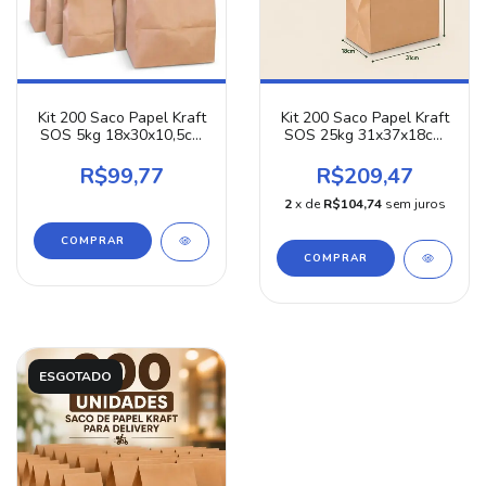
Kit 200 Saco Papel Kraft
Kit 200 Saco Papel Kraft
SOS 5kg 18x30x10,5cm
SOS 25kg 31x37x18cm
Tamanho P Delivery
Tamanho G Delivery
Hambúrguer Lanche
Reforçado Ideal Para
R$99,77
R$209,47
Ifood Embalagem
Combos Grandes Ifood
Reforçada Atacado
Hamburgueria
2
x de
R$104,74
sem juros
ESGOTADO